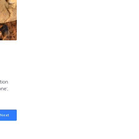
tion
ne‘,
Next