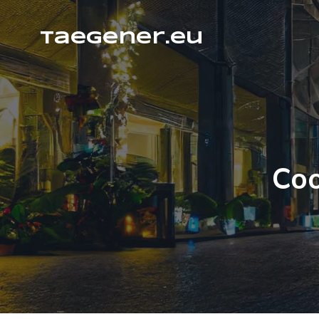
taegener.eu
Coo